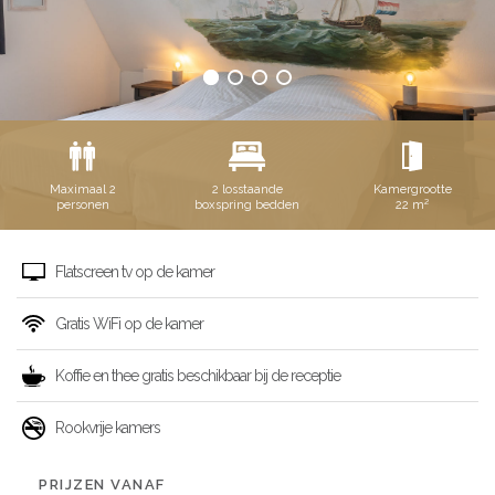
Maximaal 2
2 losstaande
Kamergrootte
personen
boxspring bedden
22 m²
Flatscreen tv op de kamer
Gratis WiFi op de kamer
Koffie en thee gratis beschikbaar bij de receptie
Rookvrije kamers
PRIJZEN VANAF