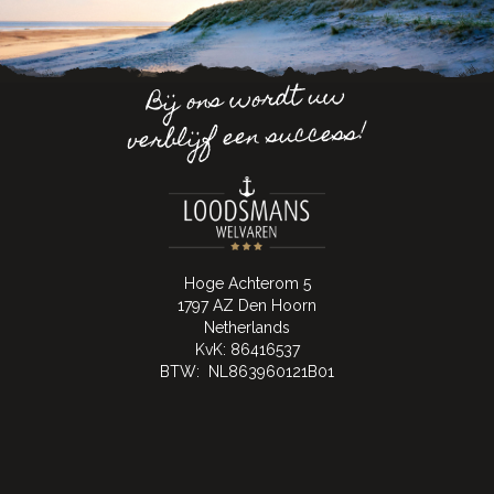
Bij ons wordt uw
verblijf een success!
Hoge Achterom 5
1797 AZ Den Hoorn
Netherlands
KvK: 86416537
BTW: NL863960121B01