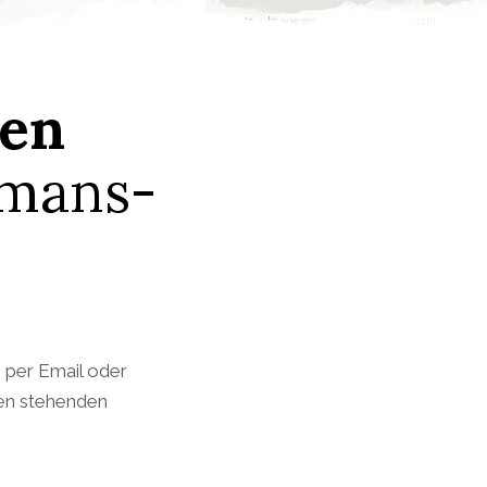
Keyboard shortcuts
Image may be subject to copyright
Terms
nen
smans-
s per Email oder
ten stehenden